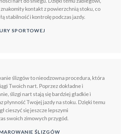
ości nart do śniegu. Dzięki temu zabiegowi,
 znakomity kontakt z powierzchnią stoku, co
ą stabilność i kontrolę podczas jazdy.
TURY SPORTOWEJ
anie ślizgów to nieodzowna procedura, która
ągi Twoich nart. Poprzez dokładne i
, ślizgi nart stają się bardziej gładkie i
z płynność Twojej jazdy na stoku. Dzięki temu
ł cieszyć się jeszcze lepszymi
as swoich zimowych przygód.
SMAROWANIE ŚLIZGÓW