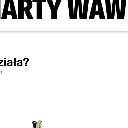
ziała?
h.