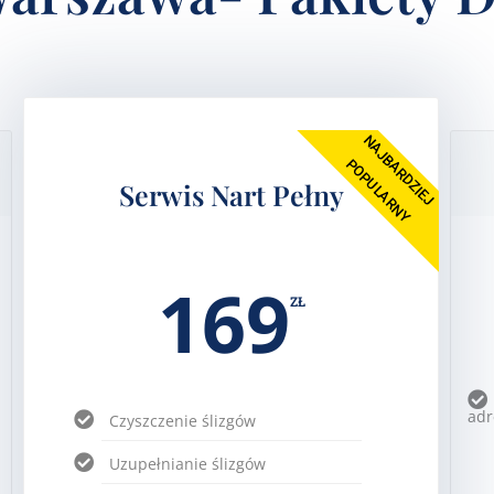
NAJBARDZIEJ
POPULARNY
Serwis Nart Pełny
169
ZŁ
adr
Czyszczenie ślizgów
Uzupełnianie ślizgów