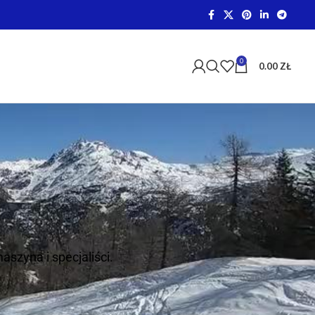
0
0.00
ZŁ
szyna i specjaliści.