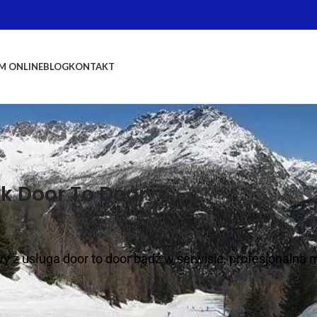
M ONLINE
BLOG
KONTAKT
k Door To Door
 z usługa door to door bądź w serwisie, profesjonalna ma