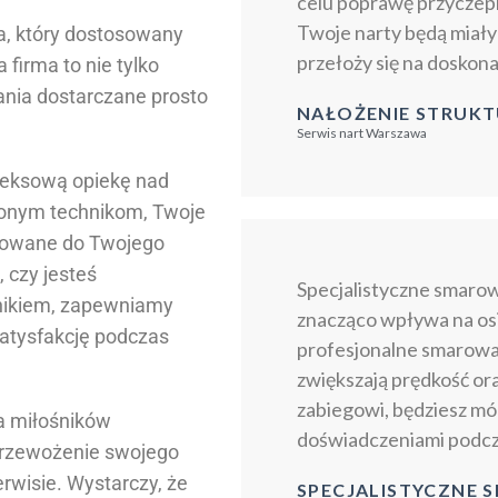
celu poprawę przyczepn
Twoje narty będą miały
a, który dostosowany
przełoży się na doskonał
firma to nie tylko
ania dostarczane prosto
NAŁOŻENIE STRUK
Serwis nart Warszawa
leksową opiekę nad
zonym technikom, Twoje
osowane do Twojego
 czy jesteś
Specjalistyczne smarow
nikiem, zapewniamy
znacząco wpływa na osi
satysfakcję podczas
profesjonalne smarowanie
zwiększają prędkość ora
zabiegowi, będziesz móg
la miłośników
doświadczeniami podcz
 przewożenie swojego
rwisie. Wystarczy, że
SPECJALISTYCZNE 