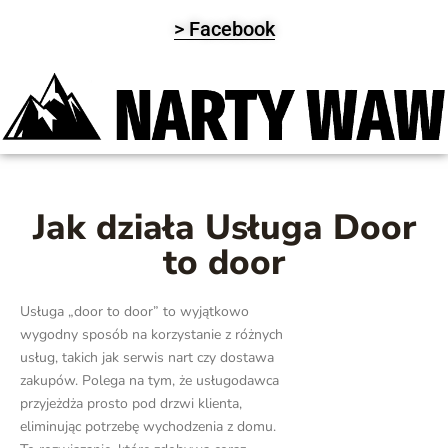
> Facebook
Jak działa Usługa Door
to door
Usługa „door to door” to wyjątkowo
wygodny sposób na korzystanie z różnych
usług, takich jak serwis nart czy dostawa
zakupów. Polega na tym, że usługodawca
przyjeżdża prosto pod drzwi klienta,
eliminując potrzebę wychodzenia z domu.