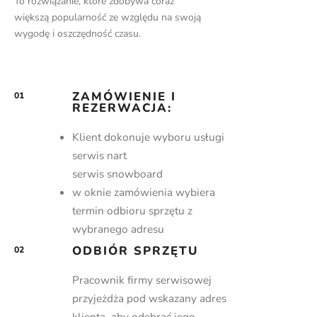
To rozwiązanie, które zdobywa coraz
większą popularność ze względu na swoją
wygodę i oszczędność czasu.
ZAMÓWIENIE I
01
REZERWACJA:
Klient dokonuje wyboru usługi
serwis nart
serwis snowboard
w oknie zamówienia wybiera
termin odbioru sprzętu z
wybranego adresu
ODBIÓR SPRZĘTU
02
Pracownik firmy serwisowej
przyjeżdża pod wskazany adres
klienta, aby odebrać jego