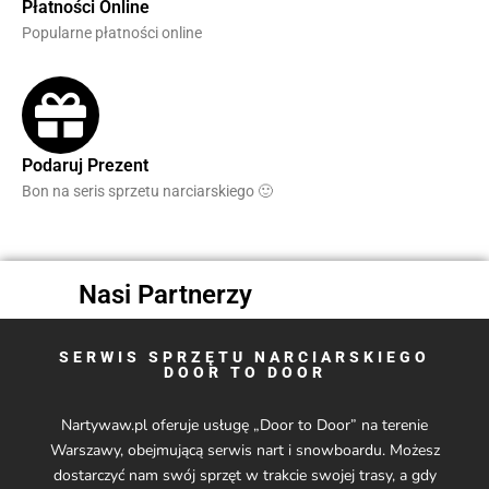
Płatności Online
Popularne płatności online
Podaruj Prezent
Bon na seris sprzetu narciarskiego 🙂
Nasi Partnerzy
SERWIS SPRZĘTU NARCIARSKIEGO
DOOR TO DOOR
Nartywaw.pl oferuje usługę „Door to Door” na terenie
Warszawy, obejmującą serwis nart i snowboardu. Możesz
dostarczyć nam swój sprzęt w trakcie swojej trasy, a gdy