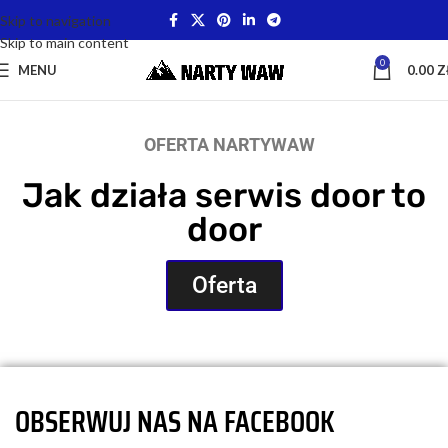
Skip to navigation
Skip to main content
0
MENU
0.00
Z
OFERTA NARTYWAW
Jak działa serwis door to
door
Oferta
OBSERWUJ NAS NA FACEBOOK