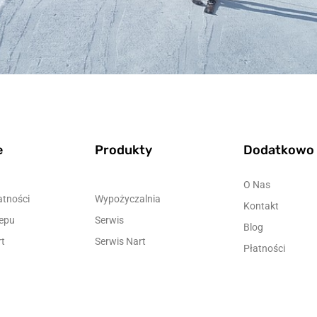
e
Produkty
Dodatkowo
O Nas
atności
Wypożyczalnia
Kontakt
epu
Serwis
Blog
t
Serwis Nart
Płatności
ch
Serwis Snowboard
Cennik
Jak działa serwis door to
door?