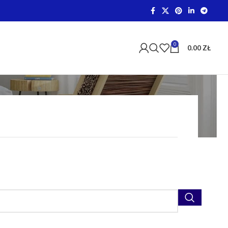
0
0.00
ZŁ