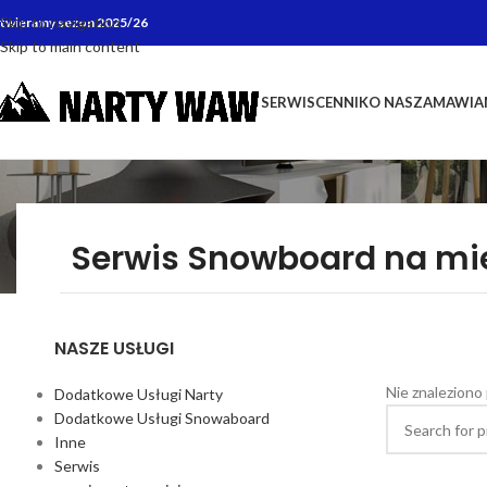
Skip to navigation
twieramy sezon 2025/26
Skip to main content
SERWIS
CENNIK
O NAS
ZAMAWIA
Serwis Snowboard na mi
NASZE USŁUGI
Nie znaleziono
Dodatkowe Usługi Narty
Dodatkowe Usługi Snowaboard
Inne
Serwis