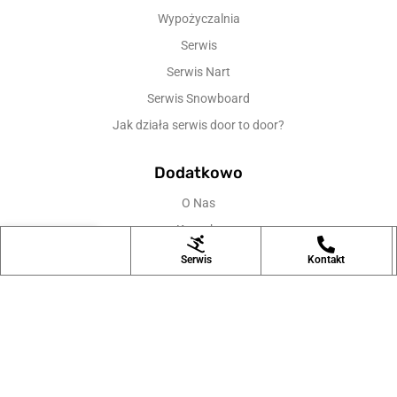
Wypożyczalnia
Serwis
Serwis Nart
Serwis Snowboard
Jak działa serwis door to door?
Dodatkowo
O Nas
Kontakt
0
Blog
Serwis
Kontakt
Shop
Sidebar
Wishlist
Cart
My account
Płatności
Cennik
Copyright © 2023 -nartywaw.pl All rights reserved.