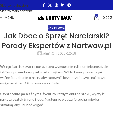
Skip to navigation
Skip to main content
0
MENU
0.00
Z
NARTY WAW
Jak Dbac o Sprzęt Narciarski?
Porady Ekspertów z Nartwaw.pl
admin
On 2023-12-18
Wstęp
Narciarstwo to pasja, która wymaga nie tylko umiejętności, ale
także odpowiedniej opieki nad sprzętem. W Nartwaw.pl wiemy, jak
ważne jest dbanie o narty, aby zapewnić bezpieczeństwo i najlepsze
osiągi na stoku. Oto nasze wskazówki.
Czyszczenie po Każdym Użyciu
Po każdym dniu na stoku, wyczyść
narty z resztek śniegu i lodu. Następnie wytrzyj je suchą, miękką
szmatką, aby usunąć wilgoć.