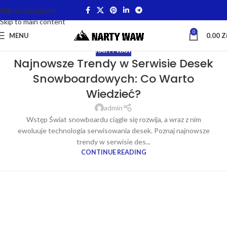
Skip to navigation
Skip to main content
0
MENU
0.00
Z
NARTY WAW
Najnowsze Trendy w Serwisie Desek
Snowboardowych: Co Warto
Wiedzieć?
admin
Wstęp Świat snowboardu ciągle się rozwija, a wraz z nim
ewoluuje technologia serwisowania desek. Poznaj najnowsze
trendy w serwisie des...
CONTINUE READING